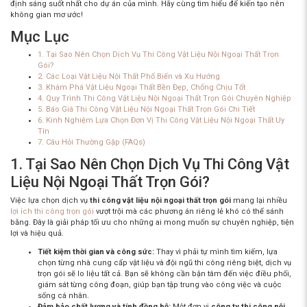
định sáng suốt nhất cho dự án của mình. Hãy cùng tìm hiểu để kiến tạo nên
không gian mơ ước!
Mục Lục
1. Tại Sao Nên Chọn Dịch Vụ Thi Công Vật Liệu Nội Ngoại Thất Trọn
Gói?
2. Các Loại Vật Liệu Nội Thất Phổ Biến và Xu Hướng
3. Khám Phá Vật Liệu Ngoại Thất Bền Đẹp, Chống Chịu Tốt
4. Quy Trình Thi Công Vật Liệu Nội Ngoại Thất Trọn Gói Chuyên Nghiệp
5. Báo Giá Thi Công Vật Liệu Nội Ngoại Thất Trọn Gói Chi Tiết
6. Kinh Nghiệm Lựa Chọn Đơn Vị Thi Công Vật Liệu Nội Ngoại Thất Uy
Tín
7. Câu Hỏi Thường Gặp (FAQs)
1. Tại Sao Nên Chọn Dịch Vụ Thi Công Vật
Liệu Nội Ngoại Thất Trọn Gói?
Việc lựa chọn dịch vụ
thi công vật liệu nội ngoại thất trọn gói
mang lại nhiều
lợi ích thi công trọn gói
vượt trội mà các phương án riêng lẻ khó có thể sánh
bằng. Đây là giải pháp tối ưu cho những ai mong muốn sự chuyên nghiệp, tiện
lợi và hiệu quả.
Tiết kiệm thời gian và công sức:
Thay vì phải tự mình tìm kiếm, lựa
chọn từng nhà cung cấp vật liệu và đội ngũ thi công riêng biệt, dịch vụ
trọn gói sẽ lo liệu tất cả. Bạn sẽ không cần bận tâm đến việc điều phối,
giám sát từng công đoạn, giúp bạn tập trung vào công việc và cuộc
sống cá nhân.
Đảm bảo chất lượng và tính đồng bộ:
Một đơn vị
công ty thi công nội