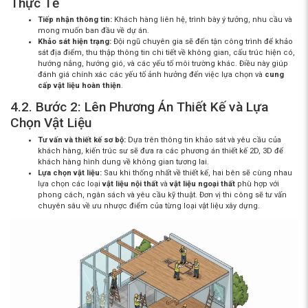
Thực Tế
Tiếp nhận thông tin:
Khách hàng liên hệ, trình bày ý tưởng, nhu cầu và
mong muốn ban đầu về dự án.
Khảo sát hiện trạng:
Đội ngũ chuyên gia sẽ đến tận công trình để khảo
sát địa điểm, thu thập thông tin chi tiết về không gian, cấu trúc hiện có,
hướng nắng, hướng gió, và các yếu tố môi trường khác. Điều này giúp
đánh giá chính xác các yếu tố ảnh hưởng đến việc lựa chọn và
cung
cấp vật liệu hoàn thiện
.
4.2. Bước 2: Lên Phương Án Thiết Kế và Lựa
Chọn Vật Liệu
Tư vấn và thiết kế sơ bộ:
Dựa trên thông tin khảo sát và yêu cầu của
khách hàng, kiến trúc sư sẽ đưa ra các phương án thiết kế 2D, 3D để
khách hàng hình dung về không gian tương lai.
Lựa chọn vật liệu:
Sau khi thống nhất về thiết kế, hai bên sẽ cùng nhau
lựa chọn các loại
vật liệu nội thất
và
vật liệu ngoại thất
phù hợp với
phong cách, ngân sách và yêu cầu kỹ thuật. Đơn vị thi công sẽ tư vấn
chuyên sâu về ưu nhược điểm của từng loại
vật liệu xây dựng
.