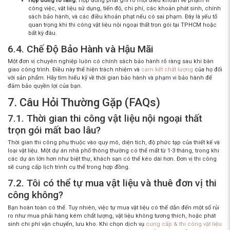
Hợp đồng rõ ràng:
Hợp đồng phải ghi rõ mọi điều khoản về phạm vi
công việc, vật liệu sử dụng, tiến độ, chi phí, các khoản phát sinh, chính
sách bảo hành, và các điều khoản phạt nếu có sai phạm. Đây là yếu tố
quan trọng khi
thi công vật liệu nội ngoại thất trọn gói tại TPHCM
hoặc
bất kỳ đâu.
6.4. Chế Độ Bảo Hành và Hậu Mãi
Một đơn vị chuyên nghiệp luôn có chính sách bảo hành rõ ràng sau khi bàn
giao công trình. Điều này thể hiện trách nhiệm và
cam kết chất lượng
của họ đối
với sản phẩm. Hãy tìm hiểu kỹ về thời gian bảo hành và phạm vi bảo hành để
đảm bảo quyền lợi của bạn.
7. Câu Hỏi Thường Gặp (FAQs)
7.1. Thời gian thi công vật liệu nội ngoại thất
trọn gói mất bao lâu?
Thời gian thi công phụ thuộc vào quy mô, diện tích, độ phức tạp của thiết kế và
loại vật liệu. Một dự án nhà phố thông thường có thể mất từ 1-3 tháng, trong khi
các dự án lớn hơn như biệt thự, khách sạn có thể kéo dài hơn. Đơn vị thi công
sẽ cung cấp lịch trình cụ thể trong hợp đồng.
7.2. Tôi có thể tự mua vật liệu và thuê đơn vị thi
công không?
Bạn hoàn toàn có thể. Tuy nhiên, việc tự mua vật liệu có thể dẫn đến một số rủi
ro như mua phải hàng kém chất lượng, vật liệu không tương thích, hoặc phát
sinh chi phí vận chuyển, lưu kho. Khi chọn dịch vụ
cung cấp & thi công vật liệu