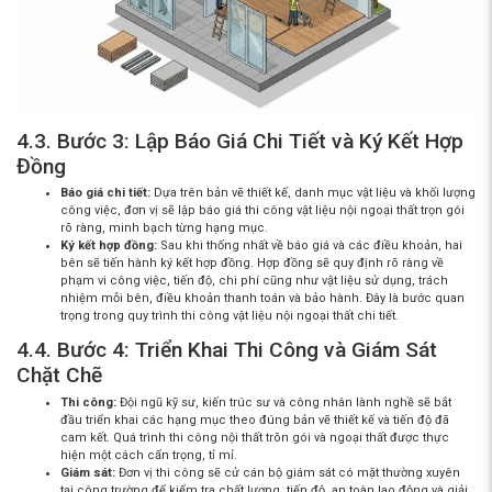
4.3. Bước 3: Lập Báo Giá Chi Tiết và Ký Kết Hợp
Đồng
Báo giá chi tiết:
Dựa trên bản vẽ thiết kế, danh mục vật liệu và khối lượng
công việc, đơn vị sẽ lập
báo giá thi công vật liệu nội ngoại thất trọn gói
rõ ràng, minh bạch từng hạng mục.
Ký kết hợp đồng:
Sau khi thống nhất về báo giá và các điều khoản, hai
bên sẽ tiến hành ký kết hợp đồng. Hợp đồng sẽ quy định rõ ràng về
phạm vi công việc, tiến độ, chi phí cũng như vật liệu sử dụng, trách
nhiệm mỗi bên, điều khoản thanh toán và bảo hành. Đây là bước quan
trọng trong
quy trình thi công vật liệu nội ngoại thất chi tiết
.
4.4. Bước 4: Triển Khai Thi Công và Giám Sát
Chặt Chẽ
Thi công:
Đội ngũ kỹ sư, kiến trúc sư và công nhân lành nghề sẽ bắt
đầu triển khai các hạng mục theo đúng bản vẽ thiết kế và tiến độ đã
cam kết. Quá trình
thi công nội thất trõn gói
và ngoại thất được thực
hiện một cách cẩn trọng, tỉ mỉ.
Giám sát:
Đơn vị thi công sẽ cử cán bộ giám sát có mặt thường xuyên
tại công trường để kiểm tra chất lượng, tiến độ, an toàn lao động và giải