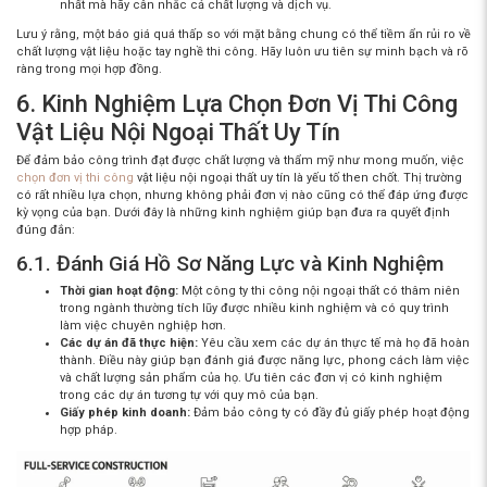
nhất mà hãy cân nhắc cả chất lượng và dịch vụ.
Lưu ý rằng, một báo giá quá thấp so với mặt bằng chung có thể tiềm ẩn rủi ro về
chất lượng vật liệu hoặc tay nghề thi công. Hãy luôn ưu tiên sự minh bạch và rõ
ràng trong mọi hợp đồng.
6. Kinh Nghiệm Lựa Chọn Đơn Vị Thi Công
Vật Liệu Nội Ngoại Thất Uy Tín
Để đảm bảo công trình đạt được chất lượng và thẩm mỹ như mong muốn, việc
chọn đơn vị thi công
vật liệu nội ngoại thất uy tín là yếu tố then chốt. Thị trường
có rất nhiều lựa chọn, nhưng không phải đơn vị nào cũng có thể đáp ứng được
kỳ vọng của bạn. Dưới đây là những kinh nghiệm giúp bạn đưa ra quyết định
đúng đắn:
6.1. Đánh Giá Hồ Sơ Năng Lực và Kinh Nghiệm
Thời gian hoạt động:
Một
công ty thi công nội ngoại thất
có thâm niên
trong ngành thường tích lũy được nhiều kinh nghiệm và có quy trình
làm việc chuyên nghiệp hơn.
Các dự án đã thực hiện:
Yêu cầu xem các dự án thực tế mà họ đã hoàn
thành. Điều này giúp bạn đánh giá được năng lực, phong cách làm việc
và chất lượng sản phẩm của họ. Ưu tiên các đơn vị có kinh nghiệm
trong các dự án tương tự với quy mô của bạn.
Giấy phép kinh doanh:
Đảm bảo công ty có đầy đủ giấy phép hoạt động
hợp pháp.