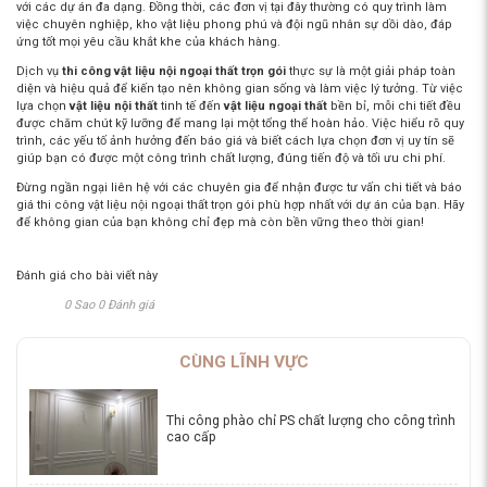
với các dự án đa dạng. Đồng thời, các đơn vị tại đây thường có quy trình làm
việc chuyên nghiệp, kho vật liệu phong phú và đội ngũ nhân sự dồi dào, đáp
ứng tốt mọi yêu cầu khắt khe của khách hàng.
Dịch vụ
thi công vật liệu nội ngoại thất trọn gói
thực sự là một giải pháp toàn
diện và hiệu quả để kiến tạo nên không gian sống và làm việc lý tưởng. Từ việc
lựa chọn
vật liệu nội thất
tinh tế đến
vật liệu ngoại thất
bền bỉ, mỗi chi tiết đều
được chăm chút kỹ lưỡng để mang lại một tổng thể hoàn hảo. Việc hiểu rõ quy
trình, các yếu tố ảnh hưởng đến báo giá và biết cách lựa chọn đơn vị uy tín sẽ
giúp bạn có được một công trình chất lượng, đúng tiến độ và tối ưu chi phí.
Đừng ngần ngại liên hệ với các chuyên gia để nhận được tư vấn chi tiết và
báo
giá thi công vật liệu nội ngoại thất trọn gói
phù hợp nhất với dự án của bạn. Hãy
để không gian của bạn không chỉ đẹp mà còn bền vững theo thời gian!
Đánh giá cho bài viết này
0 Sao 0 Đánh giá
CÙNG LĨNH VỰC
Thi công phào chỉ PS chất lượng cho công trình
cao cấp