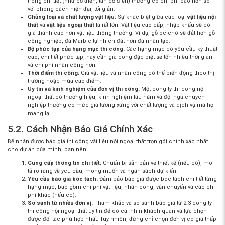
trong chi tiết (như cổ điển, tân cổ điển) thường có chi phí cao hơn so
với phong cách hiện đại, tối giản.
Chủng loại và chất lượng vật liệu:
Sự khác biệt giữa các loại
vật liệu nội
thất
và
vật liệu ngoại thất
là rất lớn. Vật liệu cao cấp, nhập khẩu sẽ có
giá thành cao hơn vật liệu thông thường. Ví dụ, gỗ óc chó sẽ đắt hơn gỗ
công nghiệp, đá Marble tự nhiên đắt hơn đá nhân tạo.
Độ phức tạp của hạng mục thi công:
Các hạng mục có yêu cầu kỹ thuật
cao, chi tiết phức tạp, hay cần gia công đặc biệt sẽ tốn nhiều thời gian
và chi phí nhân công hơn.
Thời điểm thi công:
Giá vật liệu và nhân công có thể biến động theo thị
trường hoặc mùa cao điểm.
Uy tín và kinh nghiệm của đơn vị thi công:
Một
công ty thi công nội
ngoại thất
có thương hiệu, kinh nghiệm lâu năm và đội ngũ chuyên
nghiệp thường có mức giá tương xứng với chất lượng và dịch vụ mà họ
mang lại.
5.2. Cách Nhận Báo Giá Chính Xác
Để nhận được
báo giá thi công vật liệu nội ngoại thất trọn gói
chính xác nhất
cho dự án của mình, bạn nên:
Cung cấp thông tin chi tiết:
Chuẩn bị sẵn bản vẽ thiết kế (nếu có), mô
tả rõ ràng về yêu cầu, mong muốn và ngân sách dự kiến.
Yêu cầu báo giá bóc tách:
Đảm bảo báo giá được bóc tách chi tiết từng
hạng mục, bao gồm chi phí vật liệu, nhân công, vận chuyển và các chi
phí khác (nếu có).
So sánh từ nhiều đơn vị:
Tham khảo và so sánh báo giá từ 2-3
công ty
thi công nội ngoại thất
uy tín để có cái nhìn khách quan và lựa chọn
được đối tác phù hợp nhất. Tuy nhiên, đừng chỉ chọn đơn vị có giá thấp