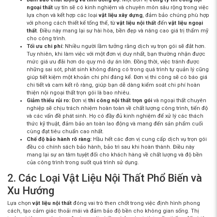
ngoại thất
uy tín sẽ có kinh nghiệm và chuyên môn sâu rộng trong việc
lựa chọn và kết hợp các loại
vật liệu xây dựng
, đảm bảo chúng phù hợp
với phong cách thiết kế tổng thể, từ
vật liệu nội thất
đến
vật liệu ngoại
thất
. Điều này mang lại sự hài hòa, bền đẹp và nâng cao giá trị thẩm mỹ
cho công trình.
Tối ưu chi phí:
Nhiều người lầm tưởng rằng dịch vụ trọn gói sẽ đắt hơn.
Tuy nhiên, khi làm việc với một đơn vị duy nhất, bạn thường nhận được
mức giá ưu đãi hơn do quy mô dự án lớn. Đồng thời, việc tránh được
những sai sót, phát sinh không đáng có trong quá trình tự quản lý cũng
giúp tiết kiệm một khoản chi phí đáng kể. Đơn vị thi công sẽ có báo giá
chi tiết và cam kết rõ ràng, giúp bạn dễ dàng kiểm soát
chi phí hoàn
thiện nội ngoại thất trọn gói là bao nhiêu
.
Giảm thiểu rủi ro:
Đơn vị
thi công nội thất trọn gói
và ngoại thất chuyên
nghiệp sẽ chịu trách nhiệm hoàn toàn về chất lượng công trình, tiến độ
và các vấn đề phát sinh. Họ có đầy đủ kinh nghiệm để xử lý các thách
thức kỹ thuật, đảm bảo an toàn lao động và mang đến sản phẩm cuối
cùng đạt tiêu chuẩn cao nhất.
Chế độ bảo hành rõ ràng:
Hầu hết các đơn vị cung cấp dịch vụ trọn gói
đều có chính sách bảo hành, bảo trì sau khi hoàn thành. Điều này
mang lại sự an tâm tuyệt đối cho khách hàng về chất lượng và độ bền
của công trình trong suốt quá trình sử dụng.
2. Các Loại Vật Liệu Nội Thất Phổ Biến và
Xu Hướng
Lựa chọn
vật liệu nội thất
đóng vai trò then chốt trong việc định hình phong
cách, tạo cảm giác thoải mái và đảm bảo độ bền cho không gian sống. Thị