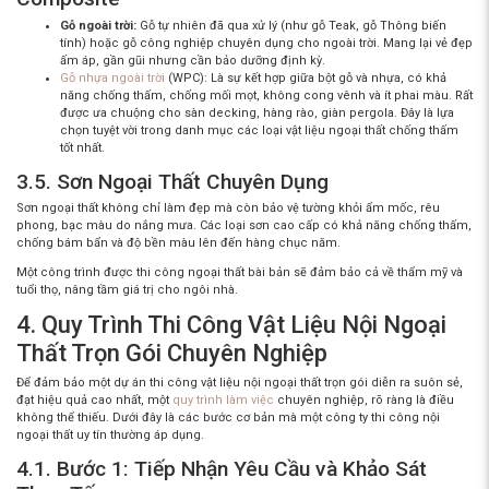
Gỗ ngoài trời:
Gỗ tự nhiên đã qua xử lý (như gỗ Teak, gỗ Thông biến
tính) hoặc gỗ công nghiệp chuyên dụng cho ngoài trời. Mang lại vẻ đẹp
ấm áp, gần gũi nhưng cần bảo dưỡng định kỳ.
Gỗ nhựa ngoài trời
(WPC): Là sự kết hợp giữa bột gỗ và nhựa, có khả
năng chống thấm, chống mối mọt, không cong vênh và ít phai màu. Rất
được ưa chuộng cho sàn decking, hàng rào, giàn pergola. Đây là lựa
chọn tuyệt vời trong danh mục
các loại vật liệu ngoại thất chống thấm
tốt nhất
.
3.5. Sơn Ngoại Thất Chuyên Dụng
Sơn ngoại thất không chỉ làm đẹp mà còn bảo vệ tường khỏi ẩm mốc, rêu
phong, bạc màu do nắng mưa. Các loại sơn cao cấp có khả năng chống thấm,
chống bám bẩn và độ bền màu lên đến hàng chục năm.
Một công trình được
thi công ngoại thất
bài bản sẽ đảm bảo cả về thẩm mỹ và
tuổi thọ, nâng tầm giá trị cho ngôi nhà.
4. Quy Trình Thi Công Vật Liệu Nội Ngoại
Thất Trọn Gói Chuyên Nghiệp
Để đảm bảo một dự án
thi công vật liệu nội ngoại thất trọn gói
diễn ra suôn sẻ,
đạt hiệu quả cao nhất, một
quy trình làm việc
chuyên nghiệp, rõ ràng là điều
không thể thiếu. Dưới đây là các bước cơ bản mà một
công ty thi công nội
ngoại thất
uy tín thường áp dụng.
4.1. Bước 1: Tiếp Nhận Yêu Cầu và Khảo Sát