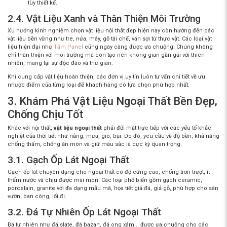
tùy thiết kế.
2.4. Vật Liệu Xanh và Thân Thiện Môi Trường
Xu hướng
kinh nghiệm chọn vật liệu nội thất đẹp
hiện nay còn hướng đến các
vật liệu bền vững như tre, nứa, mây, gỗ tái chế, ván sợi từ thực vật. Các loại vật
liệu hiện đại như
Tấm Panel
cũng ngày càng được ưa chuộng. Chúng không
chỉ thân thiện với môi trường mà còn tạo nên không gian gần gũi với thiên
nhiên, mang lại sự độc đáo và thư giãn.
Khi
cung cấp vật liệu hoàn thiện
, các đơn vị uy tín luôn tư vấn chi tiết về ưu
nhược điểm của từng loại để khách hàng có lựa chọn phù hợp nhất.
3. Khám Phá Vật Liệu Ngoại Thất Bền Đẹp,
Chống Chịu Tốt
Khác với nội thất,
vật liệu ngoại thất
phải đối mặt trực tiếp với các yếu tố khắc
nghiệt của thời tiết như nắng, mưa, gió, bụi. Do đó, yêu cầu về độ bền, khả năng
chống thấm, chống ăn mòn và giữ màu sắc là cực kỳ quan trọng.
3.1. Gạch Ốp Lát Ngoại Thất
Gạch ốp lát chuyên dụng cho ngoại thất có độ cứng cao, chống trơn trượt, ít
thấm nước và chịu được mài mòn. Các loại phổ biến gồm gạch ceramic,
porcelain, granite với đa dạng mẫu mã, họa tiết giả đá, giả gỗ, phù hợp cho sân
vườn, ban công, lối đi.
3.2. Đá Tự Nhiên Ốp Lát Ngoại Thất
Đá tự nhiên như đá slate, đá bazan, đá ong xám... được ưa chuộng cho các