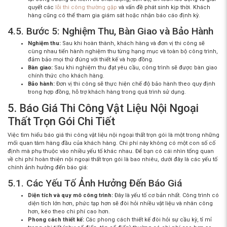
quyết các
lỗi thi công thường gặp
và vấn đề phát sinh kịp thời. Khách
hàng cũng có thể tham gia giám sát hoặc nhận báo cáo định kỳ.
4.5. Bước 5: Nghiệm Thu, Bàn Giao và Bảo Hành
Nghiệm thu:
Sau khi hoàn thành, khách hàng và đơn vị thi công sẽ
cùng nhau tiến hành nghiệm thu từng hạng mục và toàn bộ công trình,
đảm bảo mọi thứ đúng với thiết kế và hợp đồng.
Bàn giao:
Sau khi nghiệm thu đạt yêu cầu, công trình sẽ được bàn giao
chính thức cho khách hàng.
Bảo hành:
Đơn vị thi công sẽ thực hiện chế độ bảo hành theo quy định
trong hợp đồng, hỗ trợ khách hàng trong quá trình sử dụng.
5. Báo Giá Thi Công Vật Liệu Nội Ngoại
Thất Trọn Gói Chi Tiết
Việc tìm hiểu
báo giá thi công vật liệu nội ngoại thất trọn gói
là một trong những
mối quan tâm hàng đầu của khách hàng. Chi phí này không có một con số cố
định mà phụ thuộc vào nhiều yếu tố khác nhau. Để bạn có cái nhìn tổng quan
về
chi phí hoàn thiện nội ngoại thất trọn gói là bao nhiêu
, dưới đây là các yếu tố
chính ảnh hưởng đến báo giá:
5.1. Các Yếu Tố Ảnh Hưởng Đến Báo Giá
Diện tích và quy mô công trình:
Đây là yếu tố cơ bản nhất. Công trình có
diện tích lớn hơn, phức tạp hơn sẽ đòi hỏi nhiều vật liệu và nhân công
hơn, kéo theo chi phí cao hơn.
Phong cách thiết kế:
Các phong cách thiết kế đòi hỏi sự cầu kỳ, tỉ mỉ