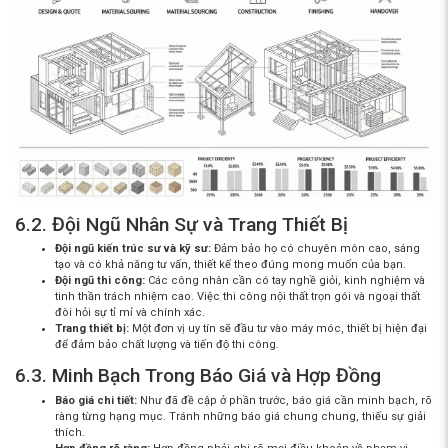
6.2. Đội Ngũ Nhân Sự và Trang Thiết Bị
Đội ngũ kiến trúc sư và kỹ sư:
Đảm bảo họ có chuyên môn cao, sáng
tạo và có khả năng tư vấn, thiết kế theo đúng mong muốn của bạn.
Đội ngũ thi công:
Các công nhân cần có tay nghề giỏi, kinh nghiệm và
tinh thần trách nhiệm cao. Việc
thi công nội thất trọn gói
và ngoại thất
đòi hỏi sự tỉ mỉ và chính xác.
Trang thiết bị:
Một đơn vị uy tín sẽ đầu tư vào máy móc, thiết bị hiện đại
để đảm bảo chất lượng và tiến độ thi công.
6.3. Minh Bạch Trong Báo Giá và Hợp Đồng
Báo giá chi tiết:
Như đã đề cập ở phần trước, báo giá cần minh bạch, rõ
ràng từng hạng mục. Tránh những báo giá chung chung, thiếu sự giải
thích.