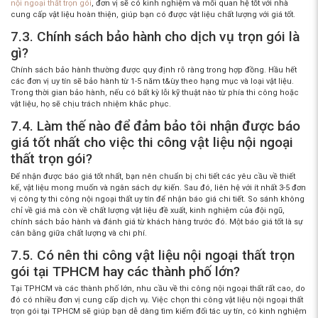
nội ngoại thất trọn gói
, đơn vị sẽ có kinh nghiệm và mối quan hệ tốt với nhà
cung cấp vật liệu hoàn thiện
, giúp bạn có được vật liệu chất lượng với giá tốt.
7.3. Chính sách bảo hành cho dịch vụ trọn gói là
gì?
Chính sách bảo hành thường được quy định rõ ràng trong hợp đồng. Hầu hết
các đơn vị uy tín sẽ bảo hành từ 1-5 năm t&ùy theo hạng mục và loại vật liệu.
Trong thời gian bảo hành, nếu có bất kỳ lỗi kỹ thuật nào từ phía thi công hoặc
vật liệu, họ sẽ chịu trách nhiệm khắc phục.
7.4. Làm thế nào để đảm bảo tôi nhận được báo
giá tốt nhất cho việc thi công vật liệu nội ngoại
thất trọn gói?
Để nhận được báo giá tốt nhất, bạn nên chuẩn bị chi tiết các yêu cầu về thiết
kế, vật liệu mong muốn và ngân sách dự kiến. Sau đó, liên hệ với ít nhất 3-5 đơn
vị
công ty thi công nội ngoại thất
uy tín để nhận báo giá chi tiết. So sánh không
chỉ về giá mà còn về chất lượng vật liệu đề xuất, kinh nghiệm của đội ngũ,
chính sách bảo hành và đánh giá từ khách hàng trước đó. Một báo giá tốt là sự
cân bằng giữa chất lượng và chi phí.
7.5. Có nên thi công vật liệu nội ngoại thất trọn
gói tại TPHCM hay các thành phố lớn?
Tại TPHCM và các thành phố lớn, nhu cầu về thi công nội ngoại thất rất cao, do
đó có nhiều đơn vị cung cấp dịch vụ. Việc chọn
thi công vật liệu nội ngoại thất
trọn gói tại TPHCM
sẽ giúp bạn dễ dàng tìm kiếm đối tác uy tín, có kinh nghiệm