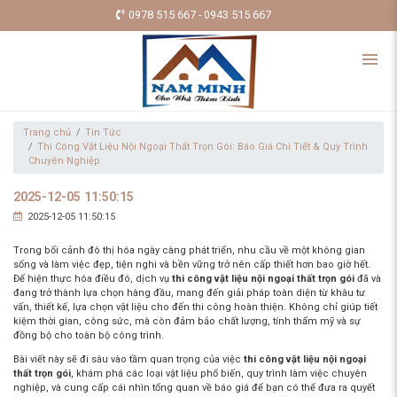
0978 515 667 - 0943 515 667
Trang chủ
Tin Tức
Thi Công Vật Liệu Nội Ngoại Thất Trọn Gói: Báo Giá Chi Tiết & Quy Trình
Chuyên Nghiệp
2025-12-05 11:50:15
2025-12-05 11:50:15
Trong bối cảnh đô thị hóa ngày càng phát triển, nhu cầu về một không gian
sống và làm việc đẹp, tiện nghi và bền vững trở nên cấp thiết hơn bao giờ hết.
Để hiện thực hóa điều đó, dịch vụ
thi công vật liệu nội ngoại thất trọn gói
đã và
đang trở thành lựa chọn hàng đầu, mang đến giải pháp toàn diện từ khâu tư
vấn, thiết kế, lựa chọn vật liệu cho đến thi công hoàn thiện. Không chỉ giúp tiết
kiệm thời gian, công sức, mà còn đảm bảo chất lượng, tính thẩm mỹ và sự
đồng bộ cho toàn bộ công trình.
Bài viết này sẽ đi sâu vào tầm quan trọng của việc
thi công vật liệu nội ngoại
thất trọn gói
, khám phá các loại vật liệu phổ biến, quy trình làm việc chuyên
nghiệp, và cung cấp cái nhìn tổng quan về báo giá để bạn có thể đưa ra quyết