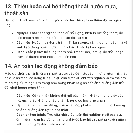
13. Thiếu hoặc sai hệ thống thoát nước mưa,
thoát sàn
Hệ thống thoát nước kém là nguyên nhân trực tiếp gây ra
thấm dột
và ngập
úng.
Nguyên nhân:
Không tính toán đủ số lượng, kích thước ống thoát, độ
dốc thoát nước không đủ hoặc lắp đặt sai vị trí.
Dấu hiệu:
Nước mưa đọng trên mái, ban công; sân thượng hoặc nhà vệ
sinh bị ứ đọng nước; nước thoát chậm hoặc bị trào ngược.
Cách khắc phục:
Bổ sung thêm phễu thoát sàn, làm lại độ dốc, hoặc
thay thế đường ống thoát nước lớn hơn.
14. An toàn lao động không đảm bảo
Mặc dù không phải là lỗi ảnh hưởng trực tiếp đến kết cấu, nhưng việc nhà thầu
bỏ qua an toàn lao động là dấu hiệu của sự thiếu chuyên nghiệp và có thể gây
ra những rủi ro nghiêm trọng cho công nhân và gián tiếp ảnh hưởng đến tiến
độ,
chất lượng công trình
.
Dấu hiệu:
Công nhân không đội mũ bảo hiểm, không mang giày bảo
hộ, giàn giáo không chắc chắn, không có lưới che chắn.
Hậu quả:
Tai nạn lao động, chậm tiến độ, phát sinh chi phí bồi thường
và ảnh hưởng đến uy tín nhà thầu.
Cách phòng tránh:
Yêu cầu nhà thầu tuân thủ nghiêm ngặt các quy
định về an toàn lao động, trang bị đầy đủ bảo hộ và thường xuyên
giám
sát thi công
để đảm bảo an toàn.