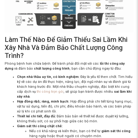
Làm Thế Nào Để Giảm Thiểu Sai Lầm Khi
Xây Nhà Và Đảm Bảo Chất Lượng Công
Trình?
Phòng bệnh hơn chữa bệnh. Để tránh phải đối mặt với các
lỗi thi công xây
dựng
và đảm bảo
chất lượng công trình
, bạn cần chủ động ngay từ đầu:
Chọn nhà thầu uy tín, có kinh nghiệm:
Đây là yếu tố then chốt. Tìm hiểu
kỹ về các dự án đã thực hiện, năng lực, đội ngũ nhân sự và đánh giá từ
khách hàng trước đó. Một nhà thầu chuyên nghiệp, đặc biệt khi cung
cấp dịch vụ
thi công trọn gói
, sẽ giúp bạn tránh được nhiều
sai lầm khi
xây nhà
.
Hợp đồng r&õ; ràng, minh bạch:
Hợp đồng phải chi tiết từng hạng mục,
vật tư sử dụng, tiến độ, chi phí, điều khoản bảo hành, và các biện pháp
xử lý khi có phát sinh lỗi.
Thiết kế chi tiết, đầy đủ:
Đảm bảo bản vẽ thiết kế được duyệt kỹ lưỡng,
không thiếu sót, có sự phối hợp giữa các bộ môn.
Giám sát thi công chặt chẽ:
Nếu có khả năng và kiến thức, bạn có thể tự
giám sát thi công
hàng ngày hoặc thuê người có chuyên môn.