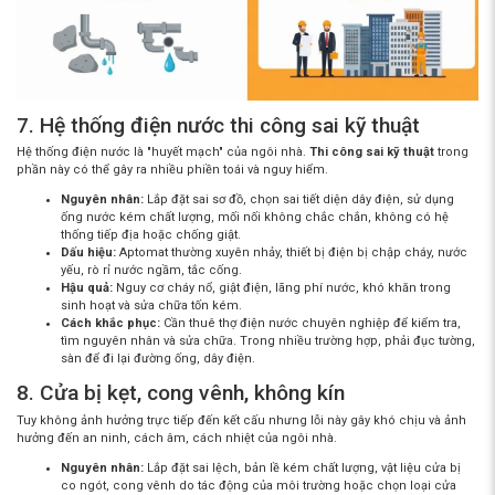
7. Hệ thống điện nước thi công sai kỹ thuật
Hệ thống điện nước là "huyết mạch" của ngôi nhà.
Thi công sai kỹ thuật
trong
phần này có thể gây ra nhiều phiền toái và nguy hiểm.
Nguyên nhân:
Lắp đặt sai sơ đồ, chọn sai tiết diện dây điện, sử dụng
ống nước kém chất lượng, mối nối không chắc chắn, không có hệ
thống tiếp địa hoặc chống giật.
Dấu hiệu:
Aptomat thường xuyên nhảy, thiết bị điện bị chập cháy, nước
yếu, rò rỉ nước ngầm, tắc cống.
Hậu quả:
Nguy cơ cháy nổ, giật điện, lãng phí nước, khó khăn trong
sinh hoạt và sửa chữa tốn kém.
Cách khắc phục:
Cần thuê thợ điện nước chuyên nghiệp để kiểm tra,
tìm nguyên nhân và sửa chữa. Trong nhiều trường hợp, phải đục tường,
sàn để đi lại đường ống, dây điện.
8. Cửa bị kẹt, cong vênh, không kín
Tuy không ảnh hưởng trực tiếp đến kết cấu nhưng lỗi này gây khó chịu và ảnh
hưởng đến an ninh, cách âm, cách nhiệt của ngôi nhà.
Nguyên nhân:
Lắp đặt sai lệch, bản lề kém chất lượng, vật liệu cửa bị
co ngót, cong vênh do tác động của môi trường hoặc chọn loại cửa