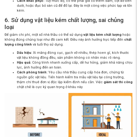
Cách khắc phục:
Tùy mức độ, có thể phải gia cố thêm dầm, cột đỡ bên
dưới, hoặc đục bỏ sàn cũ để đổ lại. Đây là một công việc phức tạp và tốn
kém.
6. Sử dụng vật liệu kém chất lượng, sai chủng
loại
Để giảm chi phí, một số nhà thầu có thể sử dụng
vật liệu kém chất lượng
hoặc
không đúng chủng loại như đã cam kết. Điều này ảnh hưởng trực tiếp đến
chất
lượng công trình
và tuổi thọ sử dụng.
Dấu hiệu:
Xi măng đóng cục, gạch vỡ nhiều, thép hoen gỉ, kích thước
vật liệu không đồng đều, sản phẩm không có nhãn mác rõ ràng.
Hậu quả:
Công trình nhanh xuống cấp, dễ hư hỏng, giảm khả năng chịu
lực, ảnh hưởng đến an toàn.
Cách phòng tránh:
Yêu cầu nhà thầu cung cấp hóa đơn, chứng từ
nguồn gốc vật liệu. Tiến hành kiểm tra mẫu vật liệu tại công trường,
thậm chí thuê đơn vị độc lập kiểm định nếu cần. Việc
giám sát thi công
chặt chẽ là cực kỳ quan trọng ở khâu này.