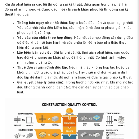
Khi đã phát hiện ra các
lỗi thi công sai kỹ thuật
, điều quan trọng là phải hành
động nhanh chóng và đúng cách. Đây là
cách khắc phục lỗi thi công sai kỹ
thuật
hiệu quả:
Thông báo ngay cho nhà thầu:
Đây là bước đầu tiên và quan trọng nhất.
Yêu cầu nhà thầu đến kiểm tra, xác nhận lỗi và đưa ra phương án khắc
phục cụ thể, rõ ràng.
Yêu cầu sửa chữa theo hợp đồng:
Hầu hết các hợp đồng xây dựng đều
có điều khoản về bảo hành và sửa chữa lỗi. Đảm bảo nhà thầu thực
hiện đúng cam kết.
Lập biên bản sự việc:
Ghi lại chi tiết lỗi, thời gian phát hiện, các cuộc
trao đổi và phương án khắc phục đã thống nhất. Có hình ảnh, video
minh chứng càng tốt.
Thuê đơn vị giám định độc lập:
Nếu nhà thầu không hợp tác hoặc bạn
không tin tưởng vào giải pháp của họ, hãy thuê một đơn vị giám định
độc lập để đánh giá mức độ nghiêm trọng và đưa ra giải pháp kỹ thuật.
Giải quyết pháp lý (nếu cần):
Trong trường hợp xấu nhất, khi mọi nỗ lực
đều không thành công, bạn c&ó; thể cần đến sự can thiệp của pháp
luật.