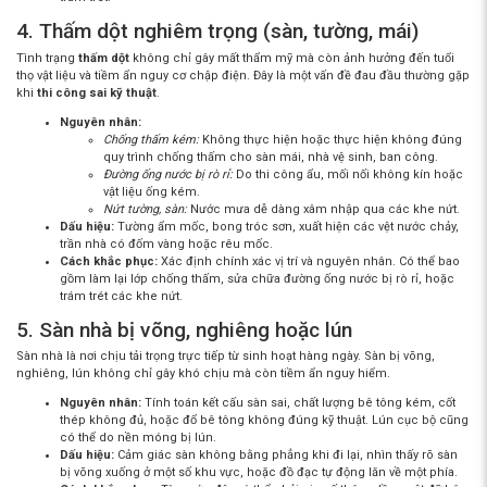
4. Thấm dột nghiêm trọng (sàn, tường, mái)
Tình trạng
thấm dột
không chỉ gây mất thẩm mỹ mà còn ảnh hưởng đến tuổi
thọ vật liệu và tiềm ẩn nguy cơ chập điện. Đây là một vấn đề đau đầu thường gặp
khi
thi công sai kỹ thuật
.
Nguyên nhân:
Chống thấm kém:
Không thực hiện hoặc thực hiện không đúng
quy trình chống thấm cho sàn mái, nhà vệ sinh, ban công.
Đường ống nước bị rò rỉ:
Do thi công ẩu, mối nối không kín hoặc
vật liệu ống kém.
Nứt tường, sàn:
Nước mưa dễ dàng xâm nhập qua các khe nứt.
Dấu hiệu:
Tường ẩm mốc, bong tróc sơn, xuất hiện các vệt nước chảy,
trần nhà có đốm vàng hoặc rêu mốc.
Cách khắc phục:
Xác định chính xác vị trí và nguyên nhân. Có thể bao
gồm làm lại lớp chống thấm, sửa chữa đường ống nước bị rò rỉ, hoặc
trám trét các khe nứt.
5. Sàn nhà bị võng, nghiêng hoặc lún
Sàn nhà là nơi chịu tải trọng trực tiếp từ sinh hoạt hàng ngày. Sàn bị võng,
nghiêng, lún không chỉ gây khó chịu mà còn tiềm ẩn nguy hiểm.
Nguyên nhân:
Tính toán kết cấu sàn sai, chất lượng bê tông kém, cốt
thép không đủ, hoặc đổ bê tông không đúng kỹ thuật. Lún cục bộ cũng
có thể do nền móng bị lún.
Dấu hiệu:
Cảm giác sàn không bằng phẳng khi đi lại, nhìn thấy rõ sàn
bị võng xuống ở một số khu vực, hoặc đồ đạc tự động lăn về một phía.