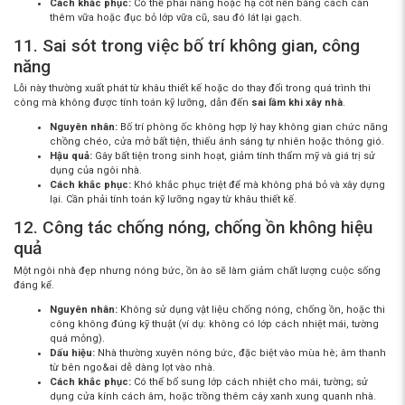
Cách khắc phục:
Có thể phải nâng hoặc hạ cốt nền bằng cách cán
thêm vữa hoặc đục bỏ lớp vữa cũ, sau đó lát lại gạch.
11. Sai sót trong việc bố trí không gian, công
năng
Lỗi này thường xuất phát từ khâu thiết kế hoặc do thay đổi trong quá trình thi
công mà không được tính toán kỹ lưỡng, dẫn đến
sai lầm khi xây nhà
.
Nguyên nhân:
Bố trí phòng ốc không hợp lý hay không gian chức năng
chồng chéo, cửa mở bất tiện, thiếu ánh sáng tự nhiên hoặc thông gió.
Hậu quả:
Gây bất tiện trong sinh hoạt, giảm tính thẩm mỹ và giá trị sử
dụng của ngôi nhà.
Cách khắc phục:
Khó khắc phục triệt để mà không phá bỏ và xây dựng
lại. Cần phải tính toán kỹ lưỡng ngay từ khâu thiết kế.
12. Công tác chống nóng, chống ồn không hiệu
quả
Một ngôi nhà đẹp nhưng nóng bức, ồn ào sẽ làm giảm chất lượng cuộc sống
đáng kể.
Nguyên nhân:
Không sử dụng vật liệu chống nóng, chống ồn, hoặc thi
công không đúng kỹ thuật (ví dụ: không có lớp cách nhiệt mái, tường
quá mỏng).
Dấu hiệu:
Nhà thường xuyên nóng bức, đặc biệt vào mùa hè; âm thanh
từ bên ngo&ai dễ dàng lọt vào nhà.
Cách khắc phục:
Có thể bổ sung lớp cách nhiệt cho mái, tường; sử
dụng cửa kính cách âm, hoặc trồng thêm cây xanh xung quanh nhà.