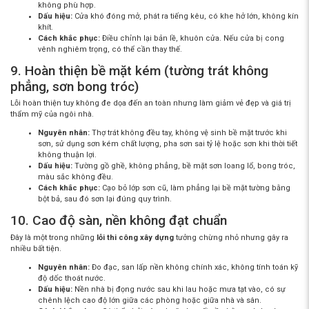
không phù hợp.
Dấu hiệu:
Cửa khó đóng mở, phát ra tiếng kêu, có khe hở lớn, không kín
khít.
Cách khắc phục:
Điều chỉnh lại bản lề, khuôn cửa. Nếu cửa bị cong
vênh nghiêm trọng, có thể cần thay thế.
9. Hoàn thiện bề mặt kém (tường trát không
phẳng, sơn bong tróc)
Lỗi hoàn thiện tuy không đe dọa đến an toàn nhưng làm giảm vẻ đẹp và giá trị
thẩm mỹ của ngôi nhà.
Nguyên nhân:
Thợ trát không đều tay, không vệ sinh bề mặt trước khi
sơn, sử dụng sơn kém chất lượng, pha sơn sai tỷ lệ hoặc sơn khi thời tiết
không thuận lợi.
Dấu hiệu:
Tường gồ ghề, không phẳng, bề mặt sơn loang lổ, bong tróc,
màu sắc không đều.
Cách khắc phục:
Cạo bỏ lớp sơn cũ, làm phẳng lại bề mặt tường bằng
bột bả, sau đó sơn lại đúng quy trình.
10. Cao độ sàn, nền không đạt chuẩn
Đây là một trong những
lỗi thi công xây dựng
tưởng chừng nhỏ nhưng gây ra
nhiều bất tiện.
Nguyên nhân:
Đo đạc, san lấp nền không chính xác, không tính toán kỹ
độ dốc thoát nước.
Dấu hiệu:
Nền nhà bị đọng nước sau khi lau hoặc mưa tạt vào, có sự
chênh lệch cao độ lớn giữa các phòng hoặc giữa nhà và sân.