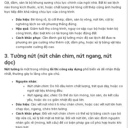
Cột, dầm, sàn là bộ khung xương chịu lực chính của ngôi nhà. Bất kì sai lệch
nào trong kích thước, vị trí, hoặc chất lượng bê tông cốt thép cũng ảnh hưởng
trực tiếp đến khả năng chịu lực của công trình.
Dấu hiệu:
Bê tông rỗ, lộ cốt thép; dầm, sàn bị võng, nứt lớn; cột bị
nghiêng lệch so với phương thẳng đứng.
Hậu quả:
Giảm tuổi thọ công trình, nguy cơ sập cục bộ hoặc toàn bộ
công trình, đặc biệt khi có tải trọng lớn hoặc động đất.
Cách khắc phục:
Cần đánh giá kỹ lưỡng mức độ sai lệch để đưa ra
phương án gia cường như thêm cột, dầm phụ, hoặc xử lý bằng vật liệu
composite cường độ cao.
3. Tường nứt (nứt chân chim, nứt ngang, nứt
dọc)
Nứt tường
là một trong những
lỗi thi công xây dựng
phổ biến và dễ nhận thấy
nhất, thường gây lo lắng cho gia chủ.
Nguyên nhân:
Nứt chân chim:
Do hồ dầu kém chất lượng, trát quá dày, hoặc co
ngót vật liệu không đều.
Nứt ngang, dọc, chéo:
Có thể do lún móng, lún sàn, do kết cấu
yếu, hoặc do co giãn nhiệt độ quá lớn.
Dấu hiệu:
Các vết nứt nhỏ li ti như chân chim, hoặc các vết nứt lớn hơn
chạy dọc, ngang, chéo trên tường.
Cách khắc phục:
Đối với nứt chân chim có thể xử lý bằng cách cạo bỏ
lớp vữa cũ, xử lý bề mặt và trát lại. Đối với nứt lớn, cần xác định nguyên
nhân gốc rễ (móng, kết cấu) để có biện pháp gia cố phù hợp trước khi
trám trét.