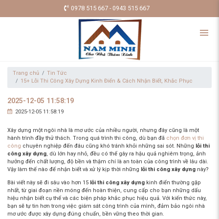
0978 515 667 - 0943 515 667
Trang chủ
Tin Tức
15+ Lỗi Thi Công Xây Dựng Kinh Điển & Cách Nhận Biết, Khắc Phục
2025-12-05 11:58:19
2025-12-05 11:58:19
Xây dựng một ngôi nhà là mơ ước của nhiều người, nhưng đây cũng là một
hành trình đầy thử thách. Trong quá trình thi công, dù bạn đã
chọn đơn vị thi
công
chuyên nghiệp đến đâu cũng khó tránh khỏi những sai sót. Những
lỗi thi
công xây dựng
, dù lớn hay nhỏ, đều có thể gây ra hậu quả nghiêm trọng, ảnh
hưởng đến chất lượng, độ bền và thậm chí là an toàn của công trình về lâu dài.
Vậy làm thế nào để nhận biết và xử lý kịp thời những
lỗi thi công xây dựng
này?
Bài viết này sẽ đi sâu vào hơn 15
lỗi thi công xây dựng
kinh điển thường gặp
nhất, từ giai đoạn nền móng đến hoàn thiện, cung cấp cho bạn những dấu
hiệu nhận biết cụ thể và các biện pháp khắc phục hiệu quả. Với kiến thức này,
bạn sẽ tự tin hơn trong việc giám sát công trình của mình, đảm bảo ngôi nhà
mơ ước được xây dựng đúng chuẩn, bền vững theo thời gian.