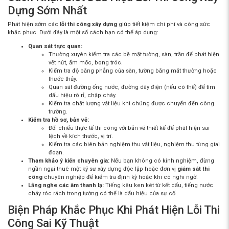
Dựng Sớm Nhất
Phát hiện sớm các
lỗi thi công xây dựng
giúp tiết kiệm chi phí và công sức
khắc phục. Dưới đây là một số cách bạn có thể áp dụng:
Quan sát trực quan:
Thường xuyên kiểm tra các bề mặt tường, sàn, trần để phát hiện
vết nứt, ẩm mốc, bong tróc.
Kiểm tra độ bằng phẳng của sàn, tường bằng mắt thường hoặc
thước thủy.
Quan sát đường ống nước, đường dây điện (nếu có thể) để tìm
dấu hiệu rò rỉ, chập cháy.
Kiểm tra chất lượng vật liệu khi chúng được chuyển đến công
trường.
Kiểm tra hồ sơ, bản vẽ:
Đối chiếu thực tế thi công với bản vẽ thiết kế để phát hiện sai
lệch về kích thước, vị trí.
Kiểm tra các biên bản nghiệm thu vật liệu, nghiệm thu từng giai
đoạn.
Tham khảo ý kiến chuyên gia:
Nếu bạn không có kinh nghiệm, đừng
ngần ngại thuê một kỹ sư xây dựng độc lập hoặc đơn vị
giám sát thi
công
chuyên nghiệp để kiểm tra định kỳ hoặc khi có nghi ngờ.
Lắng nghe các âm thanh lạ:
Tiếng kêu ken két từ kết cấu, tiếng nước
chảy róc rách trong tường có thể là dấu hiệu của sự cố.
Biện Pháp Khắc Phục Khi Phát Hiện Lỗi Thi
Công Sai Kỹ Thuật