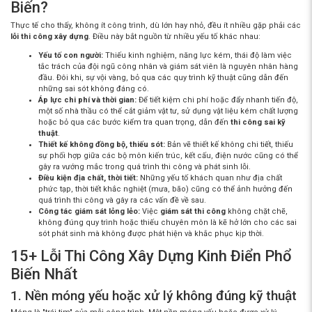
Biến?
Thực tế cho thấy, không ít công trình, dù lớn hay nhỏ, đều ít nhiều gặp phải các
lỗi thi công xây dựng
. Điều này bắt nguồn từ nhiều yếu tố khác nhau:
Yếu tố con người:
Thiếu kinh nghiệm, năng lực kém, thái độ làm việc
tắc trách của đội ngũ công nhân và giám sát viên là nguyên nhân hàng
đầu. Đôi khi, sự vội vàng, bỏ qua các quy trình kỹ thuật cũng dẫn đến
những sai sót không đáng có.
Áp lực chi phí và thời gian:
Để tiết kiệm chi phí hoặc đẩy nhanh tiến độ,
một số nhà thầu có thể cắt giảm vật tư, sử dụng vật liệu kém chất lượng
hoặc bỏ qua các bước kiểm tra quan trọng, dẫn đến
thi công sai kỹ
thuật
.
Thiết kế không đồng bộ, thiếu sót:
Bản vẽ thiết kế không chi tiết, thiếu
sự phối hợp giữa các bộ môn kiến trúc, kết cấu, điện nước cũng có thể
gây ra vướng mắc trong quá trình thi công và phát sinh lỗi.
Điều kiện địa chất, thời tiết:
Những yếu tố khách quan như địa chất
phức tạp, thời tiết khắc nghiệt (mưa, bão) cũng có thể ảnh hưởng đến
quá trình thi công và gây ra các vấn đề về sau.
Công tác giám sát lỏng lẻo:
Việc
giám sát thi công
không chặt chẽ,
không đúng quy trình hoặc thiếu chuyên môn là kẽ hở lớn cho các sai
sót phát sinh mà không được phát hiện và khắc phục kịp thời.
15+ Lỗi Thi Công Xây Dựng Kinh Điển Phổ
Biến Nhất
1. Nền móng yếu hoặc xử lý không đúng kỹ thuật