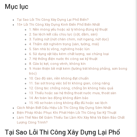
Mục lục
Tại Sao Lỗi Thi Công Xây Dựng Lại Phổ Biến?
15+ Lỗi Thi Công Xây Dựng Kinh Điển Phổ Biến Nhất
1. Nền móng yếu hoặc xử lý không đúng kỹ thuật
2. Sai lệch kết cấu chịu lực (cột, dầm, sàn)
3. Tường nứt (nứt chân chim, nứt ngang, nứt dọc)
4. Thấm dột nghiêm trọng (sàn, tường, mái)
5. Sàn nhà bị võng, nghiêng hoặc lún
6. Sử dụng vật liệu kém chất lượng, sai chủng loại
7. Hệ thống điện nước thi công sai kỹ thuật
8. Cửa bị kẹt, cong vênh, không kín
9. Hoàn thiện bề mặt kém (tường trát không phẳng, sơn bong
tróc)
10. Cao độ sàn, nền không đạt chuẩn
11. Sai sót trong việc bố trí không gian, công năng
12. Công tác chống nóng, chống ồn không hiệu quả
13. Thiếu hoặc sai hệ thống thoát nước mưa, thoát sàn
14. An toàn lao động không đảm bảo
15. Hồ sơ hoàn công không đầy đủ hoặc sai lệch
Cách Nhận Biết Dấu Hiệu Lỗi Thi Công Xây Dựng Sớm Nhất
Biện Pháp Khắc Phục Khi Phát Hiện Lỗi Thi Công Sai Kỹ Thuật
Làm Thế Nào Để Giảm Thiểu Sai Lầm Khi Xây Nhà Và Đảm Bảo Chất
Lượng Công Trình?
Tại Sao Lỗi Thi Công Xây Dựng Lại Phổ