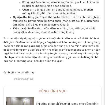
Đừng ngại đặt câu hỏi, kiểm tra và yêu cầu giải thích khi có bất
kỳ điều gì không rõ ràng hoặc nghi ngờ.
Quan tâm đến quá trình thi công từng hạng mục, từ phần
móng, kết cấu, đến điện nước và hoàn thiện.
Nghiệm thu từng giai đoạn:
Không đợi đến khi hoàn thành mới nghiệm
thu toàn bộ. Hãy nghiệm thu từng phần (móng, kết cấu thô, điện nước
âm tường, v.v.) để kịp thời phát hiện và xử lý lỗi.
Kiểm tra vật tư đầu vào:
Luôn kiểm tra chủng loại, số lượng và chất
lượng vật tư khi chúng được đưa đến công trường.
Tóm lại, việc xây dựng một ngôi nhà là một khoản đầu tư lớn cả về tài chính và
thời gian. Để đảm bảo
chất lượng công trình
và tránh những rủi ro không đáng
có từ các
lỗi thi công xây dựng
, gia chủ cần trang bị cho mình kiến thức cần
thiết, chủ động trong việc lựa chọn nhà thầu, giám sát chặt chẽ và không ngần
ngại tìm kiếm sự trợ giúp từ các chuyên gia. Hy vọng bài viết này đã cung cấp
cho bạn cái nhìn toàn diện về những sai sót thường gặp và cách để ngôi nhà
của bạn luôn vững chãi, bền đẹp cùng thời gian.
Đánh giá cho bài viết này
0 Sao 0 Đánh giá
CÙNG LĨNH VỰC
Thi công phào chỉ PS chất lượng cho công trình