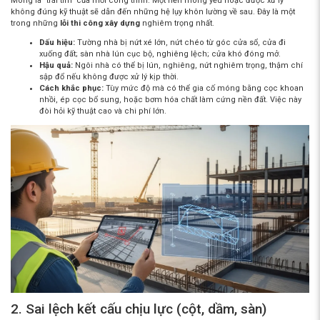
Móng là "trái tim" của mỗi công trình. Một nền móng yếu hoặc được xử lý
không đúng kỹ thuật sẽ dẫn đến những hệ lụy khôn lường về sau. Đây là một
trong những
lỗi thi công xây dựng
nghiêm trọng nhất.
Dấu hiệu:
Tường nhà bị nứt xé lớn, nứt chéo từ góc cửa sổ, cửa đi
xuống đất; sàn nhà lún cục bộ, nghiêng lệch; cửa khó đóng mở.
Hậu quả:
Ngôi nhà có thể bị lún, nghiêng, nứt nghiêm trọng, thậm chí
sập đổ nếu không được xử lý kịp thời.
Cách khắc phục:
Tùy mức độ mà có thể gia cố móng bằng cọc khoan
nhồi, ép cọc bổ sung, hoặc bơm hóa chất làm cứng nền đất. Việc này
đòi hỏi kỹ thuật cao và chi phí lớn.
2. Sai lệch kết cấu chịu lực (cột, dầm, sàn)