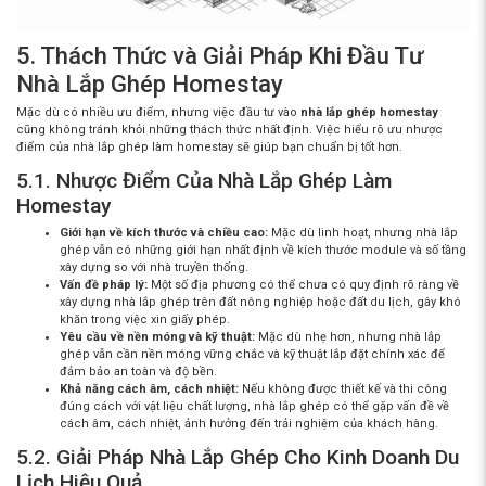
5. Thách Thức và Giải Pháp Khi Đầu Tư
Nhà Lắp Ghép Homestay
Mặc dù có nhiều ưu điểm, nhưng việc đầu tư vào
nhà lắp ghép homestay
cũng không tránh khỏi những thách thức nhất định. Việc hiểu rõ ưu nhược
điểm của nhà lắp ghép làm homestay sẽ giúp bạn chuẩn bị tốt hơn.
5.1. Nhược Điểm Của Nhà Lắp Ghép Làm
Homestay
Giới hạn về kích thước và chiều cao:
Mặc dù linh hoạt, nhưng nhà lắp
ghép vẫn có những giới hạn nhất định về kích thước module và số tầng
xây dựng so với nhà truyền thống.
Vấn đề pháp lý:
Một số địa phương có thể chưa có quy định rõ ràng về
xây dựng nhà lắp ghép trên đất nông nghiệp hoặc đất du lịch, gây khó
khăn trong việc xin giấy phép.
Yêu cầu về nền móng và kỹ thuật:
Mặc dù nhẹ hơn, nhưng nhà lắp
ghép vẫn cần nền móng vững chắc và kỹ thuật lắp đặt chính xác để
đảm bảo an toàn và độ bền.
Khả năng cách âm, cách nhiệt:
Nếu không được thiết kế và thi công
đúng cách với vật liệu chất lượng, nhà lắp ghép có thể gặp vấn đề về
cách âm, cách nhiệt, ảnh hưởng đến trải nghiệm của khách hàng.
5.2. Giải Pháp Nhà Lắp Ghép Cho Kinh Doanh Du
Lịch Hiệu Quả