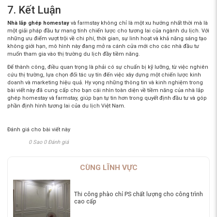
7. Kết Luận
Nhà lắp ghép homestay
và farmstay không chỉ là một xu hướng nhất thời mà là
một giải pháp đầu tư mang tính chiến lược cho tương lai của ngành du lịch. Với
những ưu điểm vượt trội về chi phí, thời gian, sự linh hoạt và khả năng sáng tạo
không giới hạn, mô hình này đang mở ra cánh cửa mới cho các nhà đầu tư
muốn tham gia vào thị trường du lịch đầy tiềm năng.
Để thành công, điều quan trọng là phải có sự chuẩn bị kỹ lưỡng, từ việc nghiên
cứu thị trường, lựa chọn đối tác uy tín đến việc xây dựng một chiến lược kinh
doanh và marketing hiệu quả. Hy vọng những thông tin và kinh nghiệm trong
bài viết này đã cung cấp cho bạn cái nhìn toàn diện về tiềm năng của nhà lắp
ghép homestay và farmstay, giúp bạn tự tin hơn trong quyết định đầu tư và góp
phần định hình tương lai của du lịch Việt Nam.
Đánh giá cho bài viết này
0 Sao 0 Đánh giá
CÙNG LĨNH VỰC
Thi công phào chỉ PS chất lượng cho công trình
cao cấp