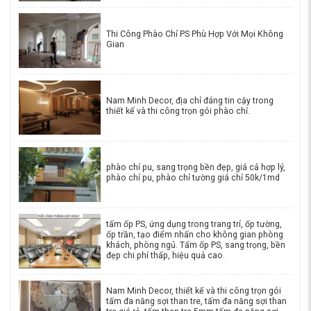
Thi Công Phào Chỉ PS Phù Hợp Với Mọi Không
Gian
Nam Minh Decor, địa chỉ đáng tin cậy trong
thiết kế và thi công trọn gói phào chỉ.
phào chỉ pu, sang trọng bền đẹp, giá cả hợp lý,
phào chỉ pu, phào chỉ tường giá chỉ 50k/1md
tấm ốp PS, ứng dụng trong trang trí, ốp tường,
ốp trần, tạo điểm nhấn cho không gian phòng
khách, phòng ngủ. Tấm ốp PS, sang trọng, bền
đẹp chi phí thấp, hiệu quả cao.
Nam Minh Decor, thiết kế và thi công trọn gói
tấm đa năng sợi than tre, tấm đa năng sợi than