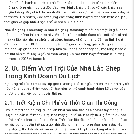
nhiên đã trở thành xu hướng chủ đạo. Khách du lịch ngày càng tìm kiếm
những không gian lưu trú độc đáo, yên bình, khác biệt so với các khách sạn
truyền thống. Đây chính là mảnh đất màu mỡ cho sự phát triển của homestay và
farmstay. Tuy nhiên, việc xây dựng các công trình này thường tốn kém chi phí,
thời gian và gặp nhiều hạn chế về pháp lý, địa hình.
Nhà lắp ghép homestay
và
nhà lắp ghép farmstay
ra đời như một lời giải hoàn
hảo cho những thách thức này. Với cấu trúc module được sản xuất sẵn tại nhà
máy và lắp ráp nhanh chóng tại công trường, chúng mang đến sự linh hoạt
đáng kinh ngạc. Không chỉ rút ngắn thời gian thi công, giảm đáng kể chi phí,
mà nhà lắp ghép còn cho phép nhà đầu tư dễ dàng thay đổi, mở rộng hoặc di
dời khi cần thiết. Đây là yếu tố then chốt giúp mô hình này trở thành xu hướng
homestay 2026 và tương lai.
2. Ưu Điểm Vượt Trội Của Nhà Lắp Ghép
Trong Kinh Doanh Du Lịch
Sự bùng nổ của
homestay lắp ghép
không phải là ngẫu nhiên. Mô hình này sở
hữu hàng loạt ưu điểm vượt trội, tạo nên lợi thế cạnh tranh đáng kể so với các
phương pháp xây dựng truyền thống.
2.1. Tiết Kiệm Chi Phí và Thời Gian Thi Công
Đây là một trong những lợi ích lớn nhất mà
nhà tiền chế homestay
mang lại.
Quy trình sản xuất module tại nhà máy giúp tối ưu hóa vật liệu, giảm thiểu hao
phí và nhân công tại công trường. Thời gian lắp đặt chỉ bằng một phần nhỏ so
với xây dựng truyền thống, giúp nhà đầu tư nhanh chóng đưa homestay vào
hoạt động, thu hồi vốn và tạo ra lợi nhuận sớm. Chi phí xây dựng nhà lắp ghép