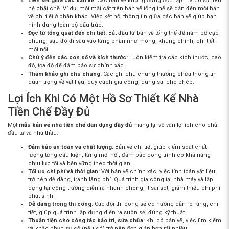
Liên kết giữa các bản vẽ:
Các bản vẽ không đứng độc lập mà có sự liên
hệ chặt chẽ. Ví dụ, một mặt cắt trên bản vẽ tổng thể sẽ dẫn đến một bản
vẽ chi tiết ở phần khác. Việc kết nối thông tin giữa các bản vẽ giúp bạn
hình dung toàn bộ cấu trúc.
Đọc từ tổng quát đến chi tiết:
Bắt đầu từ bản vẽ tổng thể để nắm bố cục
chung, sau đó đi sâu vào từng phần như móng, khung chính, chi tiết
mối nối.
Chú ý đến các con số và kích thước:
Luôn kiểm tra các kích thước, cao
độ, tọa độ để đảm bảo sự chính xác.
Tham khảo ghi chú chung:
Các ghi chú chung thường chứa thông tin
quan trọng về vật liệu, quy cách gia công, dung sai cho phép.
Lợi Ích Khi Có Một Hồ Sơ Thiết Kế Nhà
Tiền Chế Đầy Đủ
Một
mẫu bản vẽ nhà tiền chế dân dụng đầy đủ
mang lại vô vàn lợi ích cho chủ
đầu tư và nhà thầu:
Đảm bảo an toàn và chất lượng:
Bản vẽ chi tiết giúp kiểm soát chất
lượng từng cấu kiện, từng mối nối, đảm bảo công trình có khả năng
chịu lực tốt và bền vững theo thời gian.
Tối ưu chi phí và thời gian:
Với bản vẽ chính xác, việc tính toán vật liệu
trở nên dễ dàng, tránh lãng phí. Quá trình gia công tại nhà máy và lắp
dựng tại công trường diễn ra nhanh chóng, ít sai sót, giảm thiểu chi phí
phát sinh.
Dễ dàng trong thi công:
Các đội thi công sẽ có hướng dẫn rõ ràng, chi
tiết, giúp quá trình lắp dựng diễn ra suôn sẻ, đúng kỹ thuật.
Thuận tiện cho công tác bảo trì, sửa chữa:
Khi có bản vẽ, việc tìm kiếm
và khắc phục sự cố (nếu có) trở nên đơn giản hơn rất nhiều.