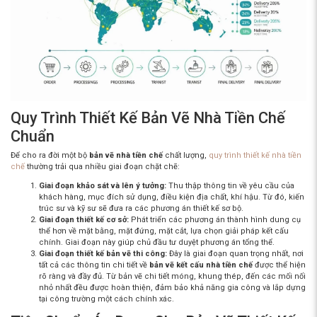
Quy Trình Thiết Kế Bản Vẽ Nhà Tiền Chế
Chuẩn
Để cho ra đời một bộ
bản vẽ nhà tiền chế
chất lượng,
quy trình thiết kế nhà tiền
chế
thường trải qua nhiều giai đoạn chặt chẽ:
Giai đoạn khảo sát và lên ý tưởng:
Thu thập thông tin về yêu cầu của
khách hàng, mục đích sử dụng, điều kiện địa chất, khí hậu. Từ đó, kiến
trúc sư và kỹ sư sẽ đưa ra các phương án thiết kế sơ bộ.
Giai đoạn thiết kế cơ sở:
Phát triển các phương án thành hình dung cụ
thể hơn về mặt bằng, mặt đứng, mặt cắt, lựa chọn giải pháp kết cấu
chính. Giai đoạn này giúp chủ đầu tư duyệt phương án tổng thể.
Giai đoạn thiết kế bản vẽ thi công:
Đây là giai đoạn quan trọng nhất, nơi
tất cả các thông tin chi tiết về
bản vẽ kết cấu nhà tiền chế
được thể hiện
rõ ràng và đầy đủ. Từ bản vẽ chi tiết móng, khung thép, đến các mối nối
nhỏ nhất đều được hoàn thiện, đảm bảo khả năng gia công và lắp dựng
tại công trường một cách chính xác.