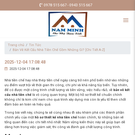
0978 515 667 - 0943 515 667
Trang chủ
Tin Tức
Bản Vẽ Kết Cấu Nhà Tiền Chế Gồm Những Gì? [Chi Tiết A-Z]
2025-12-04 17:08:48
2025-12-04 17:08:48
Nhà tiền chế hay nhà thép tiền chế ngày càng trở nên phổ biến nhờ vào những
ưu điểm vượt trội về thời gian thi công, chi phí và khả năng tùy biến. Tuy nhiên,
để có được một công trình chất lượng và bền vững, việc hiểu r&õ; về
bản vẽ kết
cấu nhà tiền chế
là vô cùng quan trọng. Một bộ hồ sơ thiết kế chuẩn chỉnh
không chỉ là kim chỉ nam cho quá trình xây dựng mà còn là yếu tố then chốt
đảm bảo an toàn và hiệu quả.
Trong bài viết này, chúng ta sẽ cùng nhau đi sâu khám phá các thành phần
chính yếu của một
hồ sơ thiết kế nhà tiền chế
hoàn chỉnh, từ những bản vẽ
tổng quan đến các chi tiết nhỏ nhất. Nắm vững kiến thức này sẽ giúp bạn dễ
dàng hơn trong việc giám sát, thi công và đánh giá chất lượng công trình.