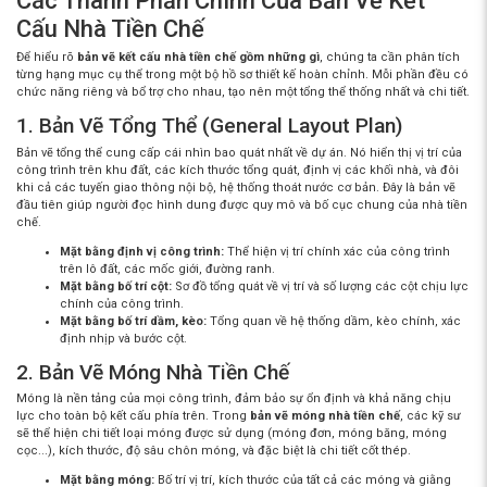
Các Thành Phần Chính Của Bản Vẽ Kết
Cấu Nhà Tiền Chế
Để hiểu rõ
bản vẽ kết cấu nhà tiền chế gồm những gì
, chúng ta cần phân tích
từng hạng mục cụ thể trong một bộ hồ sơ thiết kế hoàn chỉnh. Mỗi phần đều có
chức năng riêng và bổ trợ cho nhau, tạo nên một tổng thể thống nhất và chi tiết.
1. Bản Vẽ Tổng Thể (General Layout Plan)
Bản vẽ tổng thể cung cấp cái nhìn bao quát nhất về dự án. Nó hiển thị vị trí của
công trình trên khu đất, các kích thước tổng quát, định vị các khối nhà, và đôi
khi cả các tuyến giao thông nội bộ, hệ thống thoát nước cơ bản. Đây là bản vẽ
đầu tiên giúp người đọc hình dung được quy mô và bố cục chung của nhà tiền
chế.
Mặt bằng định vị công trình:
Thể hiện vị trí chính xác của công trình
trên lô đất, các mốc giới, đường ranh.
Mặt bằng bố trí cột:
Sơ đồ tổng quát về vị trí và số lượng các cột chịu lực
chính của công trình.
Mặt bằng bố trí dầm, kèo:
Tổng quan về hệ thống dầm, kèo chính, xác
định nhịp và bước cột.
2. Bản Vẽ Móng Nhà Tiền Chế
Móng là nền tảng của mọi công trình, đảm bảo sự ổn định và khả năng chịu
lực cho toàn bộ kết cấu phía trên. Trong
bản vẽ móng nhà tiền chế
, các kỹ sư
sẽ thể hiện chi tiết loại móng được sử dụng (móng đơn, móng băng, móng
cọc...), kích thước, độ sâu chôn móng, và đặc biệt là chi tiết cốt thép.
Mặt bằng móng:
Bố trí vị trí, kích thước của tất cả các móng và giằng