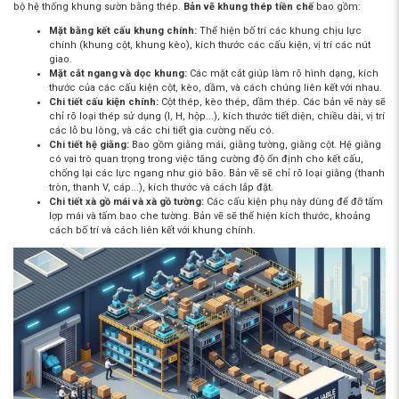
bộ hệ thống khung sườn bằng thép.
Bản vẽ khung thép tiền chế
bao gồm:
Mặt bằng kết cấu khung chính:
Thể hiện bố trí các khung chịu lực
chính (khung cột, khung kèo), kích thước các cấu kiện, vị trí các nút
giao.
Mặt cắt ngang và dọc khung:
Các mặt cắt giúp làm rõ hình dạng, kích
thước của các cấu kiện cột, kèo, dầm, và cách chúng liên kết với nhau.
Chi tiết cấu kiện chính:
Cột thép, kèo thép, dầm thép. Các bản vẽ này sẽ
chỉ rõ loại thép sử dụng (I, H, hộp...), kích thước tiết diện, chiều dài, vị trí
các lỗ bu lông, và các chi tiết gia cường nếu có.
Chi tiết hệ giằng:
Bao gồm giằng mái, giằng tường, giằng cột. Hệ giằng
có vai trò quan trọng trong việc tăng cường độ ổn định cho kết cấu,
chống lại các lực ngang như gió bão. Bản vẽ sẽ chỉ rõ loại giằng (thanh
tròn, thanh V, cáp...), kích thước và cách lắp đặt.
Chi tiết xà gồ mái và xà gồ tường:
Các cấu kiện phụ này dùng để đỡ tấm
lợp mái và tấm bao che tường. Bản vẽ sẽ thể hiện kích thước, khoảng
cách bố trí và cách liên kết với khung chính.