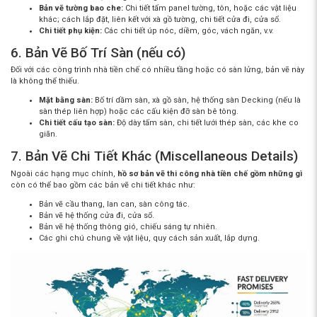
Bản vẽ tường bao che:
Chi tiết tấm panel tường, tôn, hoặc các vật liệu
khác; cách lắp đặt, liên kết với xà gồ tường, chi tiết cửa đi, cửa sổ.
Chi tiết phụ kiện:
Các chi tiết úp nóc, diềm, góc, vách ngăn, v.v.
6. Bản Vẽ Bố Trí Sàn (nếu có)
Đối với các công trình nhà tiền chế có nhiều tầng hoặc có sàn lửng, bản vẽ này
là không thể thiếu.
Mặt bằng sàn:
Bố trí dầm sàn, xà gồ sàn, hệ thống sàn Decking (nếu là
sàn thép liên hợp) hoặc các cấu kiện đỡ sàn bê tông.
Chi tiết cấu tạo sàn:
Độ dày tấm sàn, chi tiết lưới thép sàn, các khe co
giãn.
7. Bản Vẽ Chi Tiết Khác (Miscellaneous Details)
Ngoài các hạng mục chính,
hồ sơ bản vẽ thi công nhà tiền chế gồm những gì
còn có thể bao gồm các bản vẽ chi tiết khác như:
Bản vẽ cầu thang, lan can, sàn công tác.
Bản vẽ hệ thống cửa đi, cửa sổ.
Bản vẽ hệ thống thông gió, chiếu sáng tự nhiên.
Các ghi chú chung về vật liệu, quy cách sản xuất, lắp dựng.