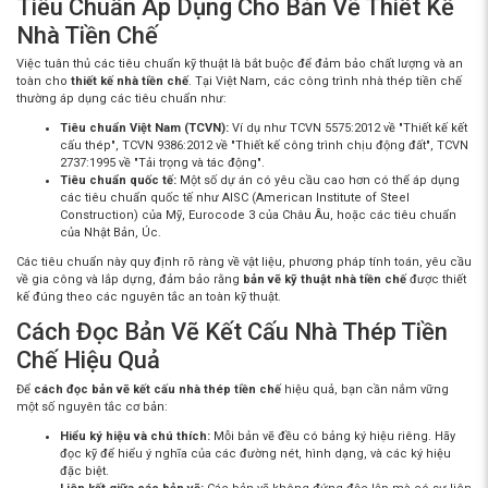
Tiêu Chuẩn Áp Dụng Cho Bản Vẽ Thiết Kế
Nhà Tiền Chế
Việc tuân thủ các tiêu chuẩn kỹ thuật là bắt buộc để đảm bảo chất lượng và an
toàn cho
thiết kế nhà tiền chế
. Tại Việt Nam, các công trình nhà thép tiền chế
thường áp dụng các tiêu chuẩn như:
Tiêu chuẩn Việt Nam (TCVN):
Ví dụ như TCVN 5575:2012 về "Thiết kế kết
cấu thép", TCVN 9386:2012 về "Thiết kế công trình chịu động đất", TCVN
2737:1995 về "Tải trọng và tác động".
Tiêu chuẩn quốc tế:
Một số dự án có yêu cầu cao hơn có thể áp dụng
các tiêu chuẩn quốc tế như AISC (American Institute of Steel
Construction) của Mỹ, Eurocode 3 của Châu Âu, hoặc các tiêu chuẩn
của Nhật Bản, Úc.
Các tiêu chuẩn này quy định rõ ràng về vật liệu, phương pháp tính toán, yêu cầu
về gia công và lắp dựng, đảm bảo rằng
bản vẽ kỹ thuật nhà tiền chế
được thiết
kế đúng theo các nguyên tắc an toàn kỹ thuật.
Cách Đọc Bản Vẽ Kết Cấu Nhà Thép Tiền
Chế Hiệu Quả
Để
cách đọc bản vẽ kết cấu nhà thép tiền chế
hiệu quả, bạn cần nắm vững
một số nguyên tắc cơ bản:
Hiểu ký hiệu và chú thích:
Mỗi bản vẽ đều có bảng ký hiệu riêng. Hãy
đọc kỹ để hiểu ý nghĩa của các đường nét, hình dạng, và các ký hiệu
đặc biệt.