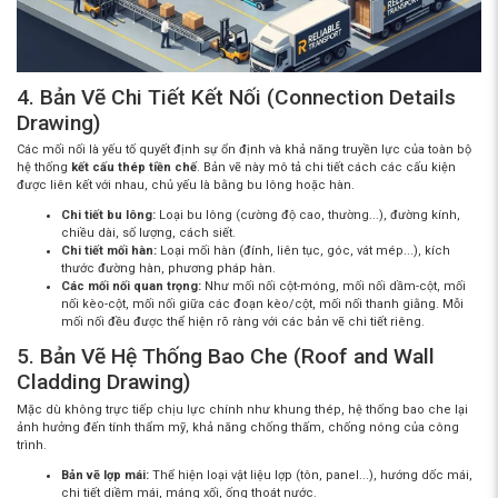
4. Bản Vẽ Chi Tiết Kết Nối (Connection Details
Drawing)
Các mối nối là yếu tố quyết định sự ổn định và khả năng truyền lực của toàn bộ
hệ thống
kết cấu thép tiền chế
. Bản vẽ này mô tả chi tiết cách các cấu kiện
được liên kết với nhau, chủ yếu là bằng bu lông hoặc hàn.
Chi tiết bu lông:
Loại bu lông (cường độ cao, thường...), đường kính,
chiều dài, số lượng, cách siết.
Chi tiết mối hàn:
Loại mối hàn (đính, liên tục, góc, vát mép...), kích
thước đường hàn, phương pháp hàn.
Các mối nối quan trọng:
Như mối nối cột-móng, mối nối dầm-cột, mối
nối kèo-cột, mối nối giữa các đoạn kèo/cột, mối nối thanh giằng. Mỗi
mối nối đều được thể hiện rõ ràng với các bản vẽ chi tiết riêng.
5. Bản Vẽ Hệ Thống Bao Che (Roof and Wall
Cladding Drawing)
Mặc dù không trực tiếp chịu lực chính như khung thép, hệ thống bao che lại
ảnh hưởng đến tính thẩm mỹ, khả năng chống thấm, chống nóng của công
trình.
Bản vẽ lợp mái:
Thể hiện loại vật liệu lợp (tôn, panel...), hướng dốc mái,
chi tiết diềm mái, máng xối, ống thoát nước.