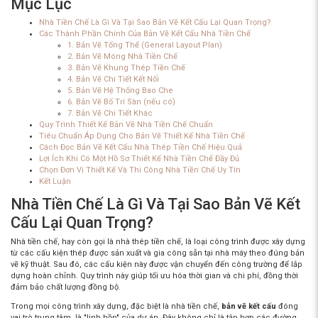
Mục Lục
Nhà Tiền Chế Là Gì Và Tại Sao Bản Vẽ Kết Cấu Lại Quan Trọng?
Các Thành Phần Chính Của Bản Vẽ Kết Cấu Nhà Tiền Chế
1. Bản Vẽ Tổng Thể (General Layout Plan)
2. Bản Vẽ Móng Nhà Tiền Chế
3. Bản Vẽ Khung Thép Tiền Chế
4. Bản Vẽ Chi Tiết Kết Nối
5. Bản Vẽ Hệ Thống Bao Che
6. Bản Vẽ Bố Trí Sàn (nếu có)
7. Bản Vẽ Chi Tiết Khác
Quy Trình Thiết Kế Bản Vẽ Nhà Tiền Chế Chuẩn
Tiêu Chuẩn Áp Dụng Cho Bản Vẽ Thiết Kế Nhà Tiền Chế
Cách Đọc Bản Vẽ Kết Cấu Nhà Thép Tiền Chế Hiệu Quả
Lợi Ích Khi Có Một Hồ Sơ Thiết Kế Nhà Tiền Chế Đầy Đủ
Chọn Đơn Vị Thiết Kế Và Thi Công Nhà Tiền Chế Uy Tín
Kết Luận
Nhà Tiền Chế Là Gì Và Tại Sao Bản Vẽ Kết
Cấu Lại Quan Trọng?
Nhà tiền chế, hay còn gọi là nhà thép tiền chế, là loại công trình được xây dựng
từ các cấu kiện thép được sản xuất và gia công sẵn tại nhà máy theo đúng bản
vẽ kỹ thuật. Sau đó, các cấu kiện này được vận chuyển đến công trường để lắp
dựng hoàn chỉnh. Quy trình này giúp tối ưu hóa thời gian và chi phí, đồng thời
đảm bảo chất lượng đồng bộ.
Trong mọi công trình xây dựng, đặc biệt là nhà tiền chế,
bản vẽ kết cấu
đóng
vai trò trung tâm, là "linh hồn" của dự án. Đây không chỉ là tập hợp các đường