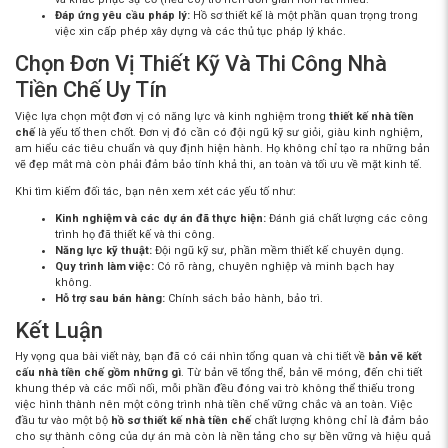
Đáp ứng yêu cầu pháp lý:
Hồ sơ thiết kế là một phần quan trọng trong
việc xin cấp phép xây dựng và các thủ tục pháp lý khác.
Chọn Đơn Vị Thiết Kỹ Và Thi Công Nhà
Tiền Chế Uy Tín
Việc lựa chọn một đơn vị có năng lực và kinh nghiệm trong
thiết kế nhà tiền
chế
là yếu tố then chốt. Đơn vị đó cần có đội ngũ kỹ sư giỏi, giàu kinh nghiệm,
am hiểu các tiêu chuẩn và quy định hiện hành. Họ không chỉ tạo ra những bản
vẽ đẹp mắt mà còn phải đảm bảo tính khả thi, an toàn và tối ưu về mặt kinh tế.
Khi tìm kiếm đối tác, bạn nên xem xét các yếu tố như:
Kinh nghiệm và các dự án đã thực hiện:
Đánh giá chất lượng các công
trình họ đã thiết kế và thi công.
Năng lực kỹ thuật:
Đội ngũ kỹ sư, phần mềm thiết kế chuyên dụng.
Quy trình làm việc:
Có rõ ràng, chuyên nghiệp và minh bạch hay
không.
Hỗ trợ sau bán hàng:
Chính sách bảo hành, bảo trì.
Kết Luận
Hy vọng qua bài viết này, bạn đã có cái nhìn tổng quan và chi tiết về
bản vẽ kết
cấu nhà tiền chế gồm những gì
. Từ bản vẽ tổng thể, bản vẽ móng, đến chi tiết
khung thép và các mối nối, mỗi phần đều đóng vai trò không thể thiếu trong
việc hình thành nên một công trình nhà tiền chế vững chắc và an toàn. Việc
đầu tư vào một bộ
hồ sơ thiết kế nhà tiền chế
chất lượng không chỉ là đảm bảo
cho sự thành công của dự án mà còn là nền tảng cho sự bền vững và hiệu quả