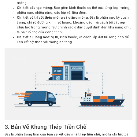
móng.
Chi tiết cấu tạo móng:
Bao gồm kích thước cụ thể của từng loại móng,
chiều cao, chiều rộng, các lớp vật liệu đệm.
Chi tiết bố trí cốt thép móng và giằng móng:
Đây là phần cực kỳ quan
trọng, chỉ rõ đường kính, số lượng, khoảng cách và cách bố trí thép
chịu lực trong móng. Sự chính xác ở đây quyết định đến khả năng chịu
tải và tuổi thọ của công trình.
Chi tiết bu lông neo:
Vị trí, kích thước, và cách lắp đặt bu lông neo để
liên kết cột thép với móng bê tông.
3. Bản Vẽ Khung Thép Tiền Chế
Đây là phần trọng tâm của
bản vẽ kết cấu nhà thép tiền chế
, mô tả chi tiết toàn